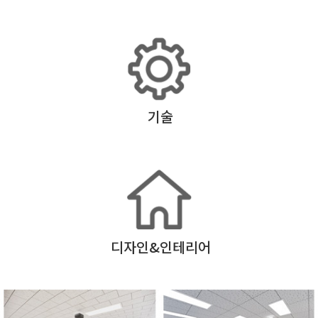
기술
디자인&인테리어